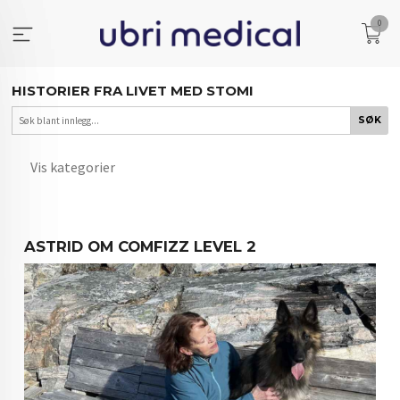
Gå
0
til
innholdet
HISTORIER FRA LIVET MED STOMI
Vis kategorier
HOVEDSIDEN
ASTRID OM COMFIZZ LEVEL 2
ERFARINGER FRA HVERDAGEN