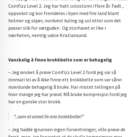
Comfizz Level 2. Jeg har hatt colostomi i flere år. Født ,
oppvokst og bor fremdeles i byen med fire land blant
holmer og skjær, nordvest kuling og sol etter som det
passer slik for værguden . Og storhavet er like i
nærheten, nemlig vakre Kristiansund.
Vanskelig å finne brokkbelte som er behagelig
– Jeg ønsket å prøve Comfizz Level 2 fordi jeg var så
innmari lei av å ikke finne ett brokkbelte som var sånn
noenlunde behagelig å bruke. Har mistet tellingen på
hvor mange jeg har prøvd. Må bruke kompresjon fordi jeg
har en ganske stor brokk.
"..som et annet liv enn brokkbelte!"
– Jeg hadde igrunnen ingen forventninger, ville prøve de
først, men, jeg forventet at de skulle komprimere mer