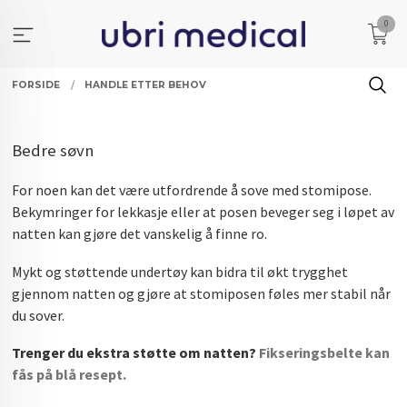
Gå
0
til
innholdet
FORSIDE
HANDLE ETTER BEHOV
Bedre søvn
For noen kan det være utfordrende å sove med stomipose.
Bekymringer for lekkasje eller at posen beveger seg i løpet av
natten kan gjøre det vanskelig å finne ro.
Mykt og støttende undertøy kan bidra til økt trygghet
gjennom natten og gjøre at stomiposen føles mer stabil når
du sover.
Trenger du ekstra støtte om natten?
Fikseringsbelte kan
fås på blå resept.