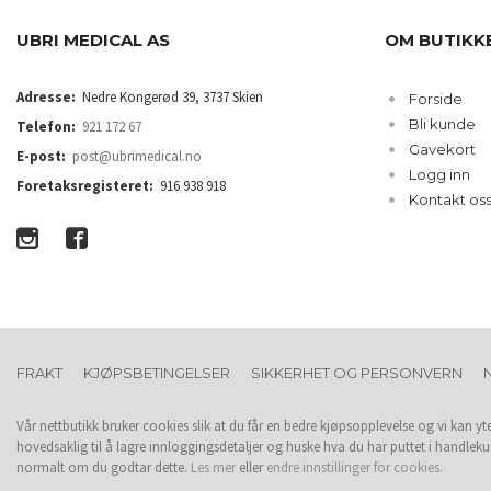
UBRI MEDICAL AS
OM BUTIKK
Adresse:
Nedre Kongerød 39, 3737 Skien
Forside
Bli kunde
Telefon:
921 172 67
Gavekort
E-post:
post@ubrimedical.no
Logg inn
Foretaksregisteret:
916 938 918
Kontakt os
FRAKT
KJØPSBETINGELSER
SIKKERHET OG PERSONVERN
Vår nettbutikk bruker cookies slik at du får en bedre kjøpsopplevelse og vi kan yt
hovedsaklig til å lagre innloggingsdetaljer og huske hva du har puttet i handleku
normalt om du godtar dette.
Les mer
eller
endre innstillinger for cookies.