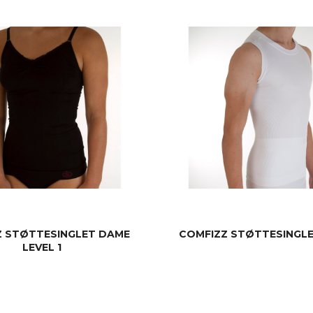
LES MER
LES MER
Z STØTTESINGLET DAME
COMFIZZ STØTTESINGLET
LEVEL 1
LES MER
LES MER