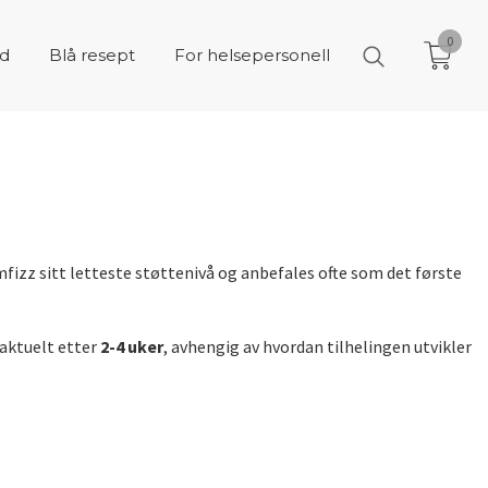
0
åd
Blå resept
For helsepersonell
fizz sitt letteste støttenivå og anbefales ofte som det første
 aktuelt etter
2-4 uker
, avhengig av hvordan tilhelingen utvikler
.