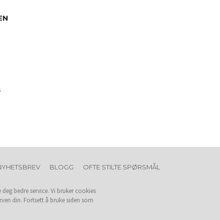
EN
s
NYHETSBREV
BLOGG
OFTE STILTE SPØRSMÅL
e deg bedre service. Vi bruker cookies
rven din. Fortsett å bruke siden som