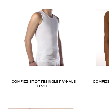
LES MER
COMFIZZ STØTTESINGLET V-HALS
COMFIZ
LEVEL 1
LES MER