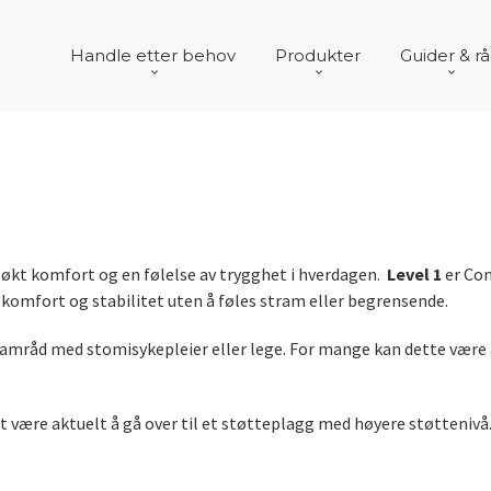
Handle etter behov
Produkter
Guider & r
 økt komfort og en følelse av trygghet i hverdagen.
Level 1
er Com
komfort og stabilitet uten å føles stram eller begrensende.
i samråd med stomisykepleier eller lege. For mange kan dette være
t være aktuelt å gå over til et støtteplagg med høyere støttenivå