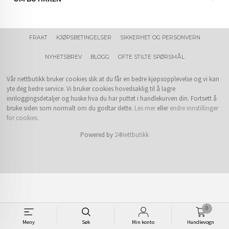
FRAKT
KJØPSBETINGELSER
SIKKERHET OG PERSONVERN
NYHETSBREV
BLOGG
OFTE STILTE SPØRSMÅL
Vår nettbutikk bruker cookies slik at du får en bedre kjøpsopplevelse og vi kan
yte deg bedre service. Vi bruker cookies hovedsaklig til å lagre
innloggingsdetaljer og huske hva du har puttet i handlekurven din. Fortsett å
bruke siden som normalt om du godtar dette.
Les mer
eller
endre innstillinger
for cookies.
Powered by
24Nettbutikk
0
Meny
Søk
Min konto
Handlevogn