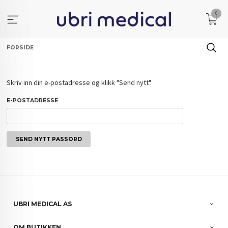
Gå
0
til
innholdet
FORSIDE
Skriv inn din e-postadresse og klikk "Send nytt".
E-POSTADRESSE
UBRI MEDICAL AS
OM BUTIKKEN