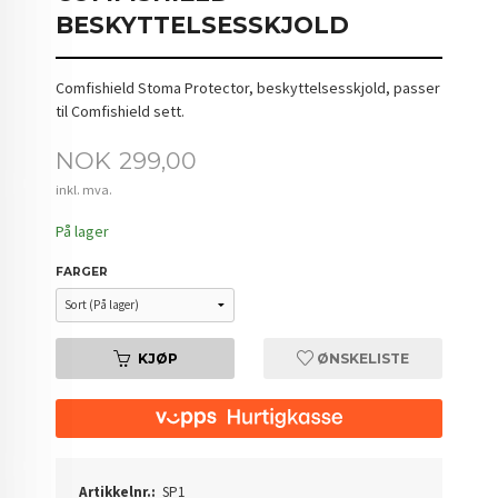
BESKYTTELSESSKJOLD
Comfishield Stoma Protector, beskyttelsesskjold, passer
til Comfishield sett.
Pris
NOK
299,00
inkl. mva.
På lager
FARGER
KJØP
ØNSKELISTE
Artikkelnr.:
SP1