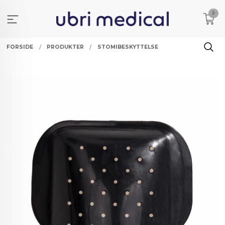
Gå
0
til
innholdet
FORSIDE
PRODUKTER
STOMIBESKYTTELSE