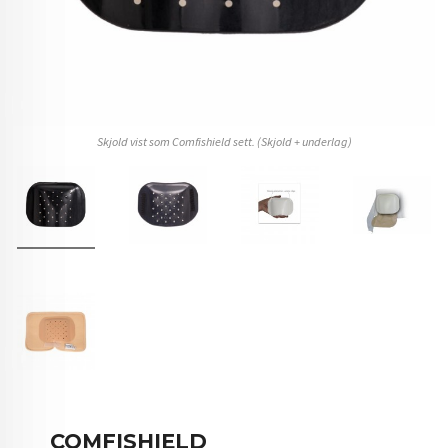
Skjold vist som Comfishield sett. (Skjold + underlag)
COMFISHIELD