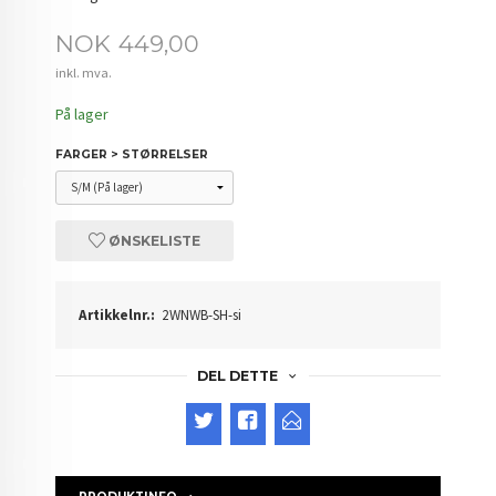
Pris
NOK
449,00
inkl. mva.
På lager
FARGER > STØRRELSER
ØNSKELISTE
Artikkelnr.:
2WNWB-SH-si
DEL DETTE