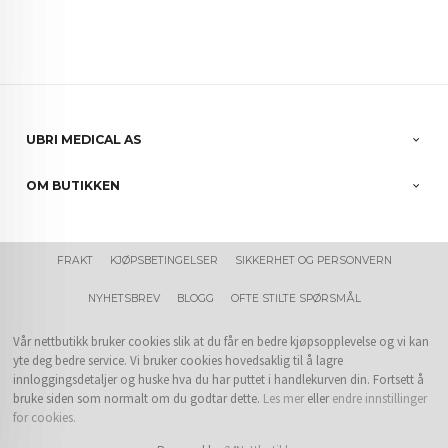
UBRI MEDICAL AS
OM BUTIKKEN
FRAKT
KJØPSBETINGELSER
SIKKERHET OG PERSONVERN
NYHETSBREV
BLOGG
OFTE STILTE SPØRSMÅL
Vår nettbutikk bruker cookies slik at du får en bedre kjøpsopplevelse og vi kan
yte deg bedre service. Vi bruker cookies hovedsaklig til å lagre
innloggingsdetaljer og huske hva du har puttet i handlekurven din. Fortsett å
bruke siden som normalt om du godtar dette.
Les mer
eller
endre innstillinger
for cookies.