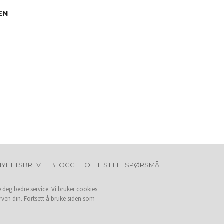
EN
s
NYHETSBREV
BLOGG
OFTE STILTE SPØRSMÅL
e deg bedre service. Vi bruker cookies
rven din. Fortsett å bruke siden som