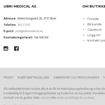
UBRI MEDICAL AS
OM BUTIKK
Adresse:
Nedre Kongerød 39, 3737 Skien
Forside
Bli kunde
Telefon:
921 172 67
Gavekort
E-post:
post@ubrimedical.no
Logg inn
Foretaksregisteret:
916 938 918
Kontakt os
FRAKT
KJØPSBETINGELSER
SIKKERHET OG PERSONVERN
Vår nettbutikk bruker cookies slik at du får en bedre kjøpsopplevelse og vi kan yt
hovedsaklig til å lagre innloggingsdetaljer og huske hva du har puttet i handleku
normalt om du godtar dette.
Les mer
eller
endre innstillinger for cookies.