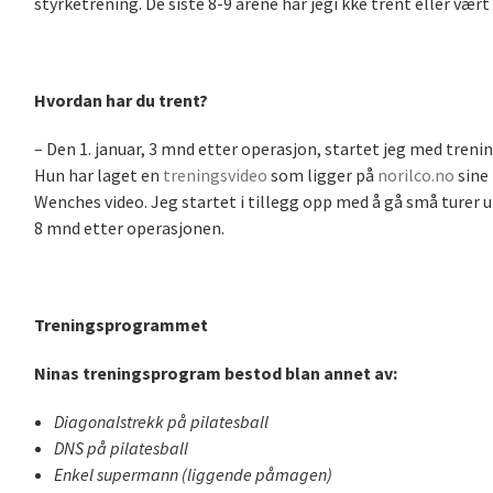
styrketrening. De siste 8-9 årene har jegi kke trent eller væ
Hvordan har du trent?
– Den 1. januar, 3 mnd etter operasjon, startet jeg med tren
Hun har laget en
treningsvideo
som ligger på
norilco.no
sine
Wenches video. Jeg startet i tillegg opp med å gå små turer u
8 mnd etter operasjonen.
Treningsprogrammet
Ninas treningsprogram bestod blan annet av:
Diagonalstrekk på pilatesball
DNS
på pilatesball
Enkel
supermann
(liggende påmagen)