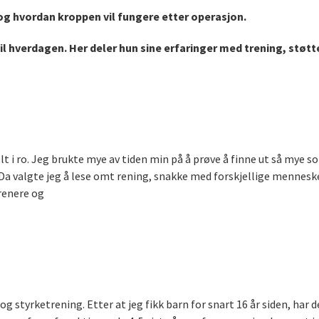
og hvordan kroppen vil fungere etter operasjon.
e til hverdagen. Her deler hun sine erfaringer med trening, stø
t i ro. Jeg brukte mye av tiden min på å prøve å finne ut så mye 
. Da valgte jeg å lese omt rening, snakke med forskjellige menne
renere og
g styrketrening. Etter at jeg fikk barn for snart 16 år siden, har d