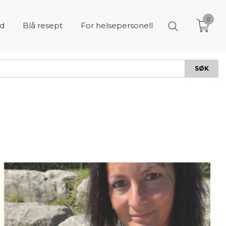
0
åd
Blå resept
For helsepersonell