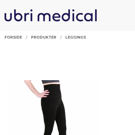
Gå
Lukk
PRODUKTER
til
innholdet
FORSIDE
PRODUKTER
LEGGINGS