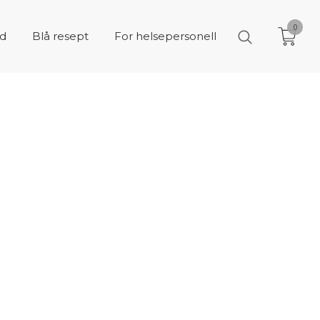
0
åd
Blå resept
For helsepersonell